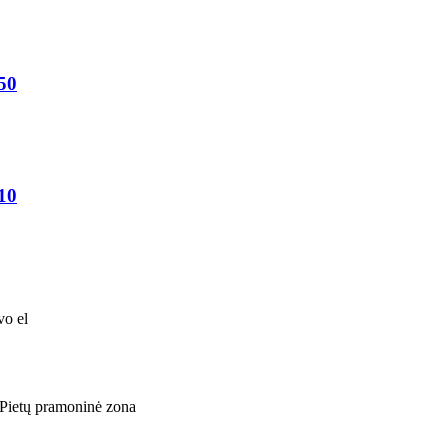
250
210
vo el
 Pietų pramoninė zona