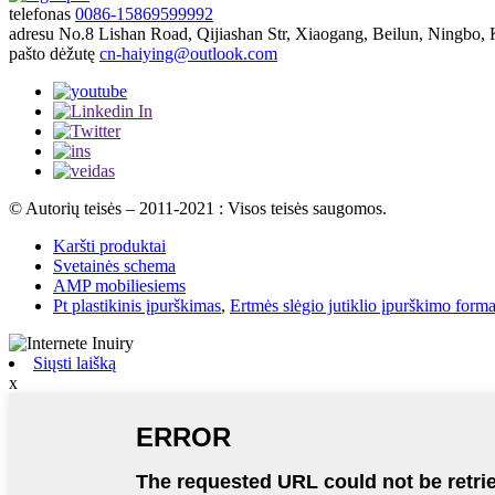
telefonas
0086-15869599992
adresu
No.8 Lishan Road, Qijiashan Str, Xiaogang, Beilun, Ningbo, 
pašto dėžutę
cn-haiying@outlook.com
© Autorių teisės – 2011-2021 : Visos teisės saugomos.
Karšti produktai
Svetainės schema
AMP mobiliesiems
Pt plastikinis įpurškimas
,
Ertmės slėgio jutiklio įpurškimo form
Siųsti laišką
x