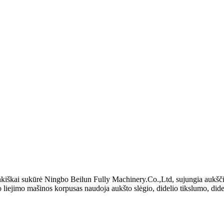
nkiškai sukūrė Ningbo Beilun Fully Machinery.Co.,Ltd, sujungia aukščiau
 liejimo mašinos korpusas naudoja aukšto slėgio, didelio tikslumo, dide