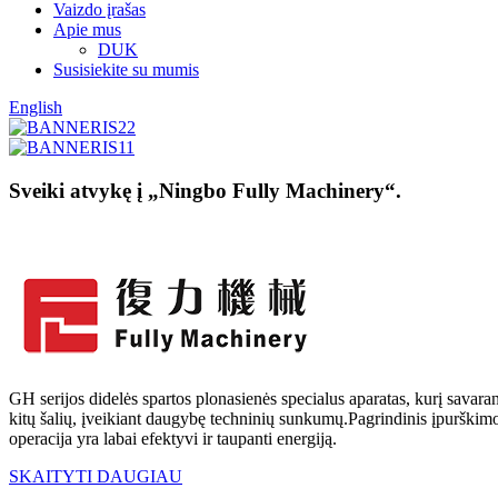
Vaizdo įrašas
Apie mus
DUK
Susisiekite su mumis
English
Sveiki atvykę į „Ningbo Fully Machinery“.
GH serijos didelės spartos plonasienės specialus aparatas, kurį savara
kitų šalių, įveikiant daugybę techninių sunkumų.Pagrindinis įpurškimo
operacija yra labai efektyvi ir taupanti energiją.
SKAITYTI DAUGIAU