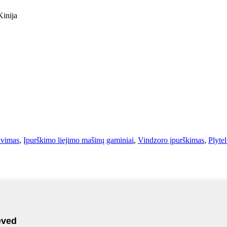
Kinija
avimas
,
Įpurškimo liejimo mašinų gaminiai
,
Vindzoro įpurškimas
,
Plyte