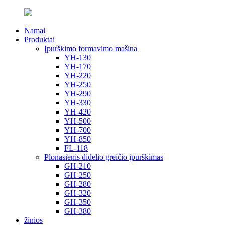
Namai
Produktai
Įpurškimo formavimo mašina
YH-130
YH-170
YH-220
YH-250
YH-290
YH-330
YH-420
YH-500
YH-700
YH-850
FL-118
Plonasienis didelio greičio įpurškimas
GH-210
GH-250
GH-280
GH-320
GH-350
GH-380
žinios