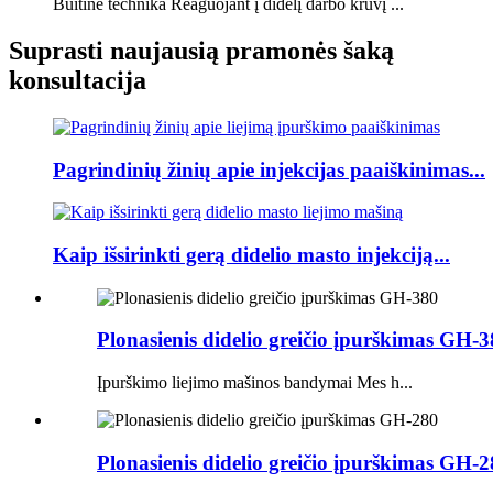
Buitinė technika Reaguojant į didelį darbo krūvį ...
Suprasti naujausią pramonės šaką
konsultacija
Pagrindinių žinių apie injekcijas paaiškinimas...
Kaip išsirinkti gerą didelio masto injekciją...
Plonasienis didelio greičio įpurškimas GH-
Įpurškimo liejimo mašinos bandymai Mes h...
Plonasienis didelio greičio įpurškimas GH-