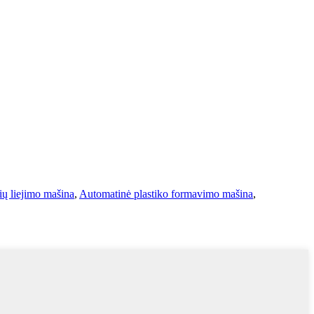
lių liejimo mašina
,
Automatinė plastiko formavimo mašina
,