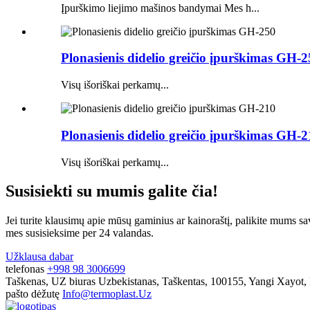
Įpurškimo liejimo mašinos bandymai Mes h...
Plonasienis didelio greičio įpurškimas GH-
Visų išoriškai perkamų...
Plonasienis didelio greičio įpurškimas GH-
Visų išoriškai perkamų...
Susisiekti su mumis galite čia!
Jei turite klausimų apie mūsų gaminius ar kainoraštį, palikite mums sa
mes susisieksime per 24 valandas.
Užklausa dabar
telefonas
+998 98 3006699
Taškenas, UZ biuras
Uzbekistanas, Taškentas, 100155, Yangi Xayot,
pašto dėžutę
Info@termoplast.Uz